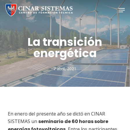
Skip
Men
to
Close
main
Menu
content
La transición
energética
7 abril, 2021
En enero del presente año se dictó en CINAR
SISTEMAS un
seminario de 60 horas sobre
energías fotovoltaicas.
Entre los participantes