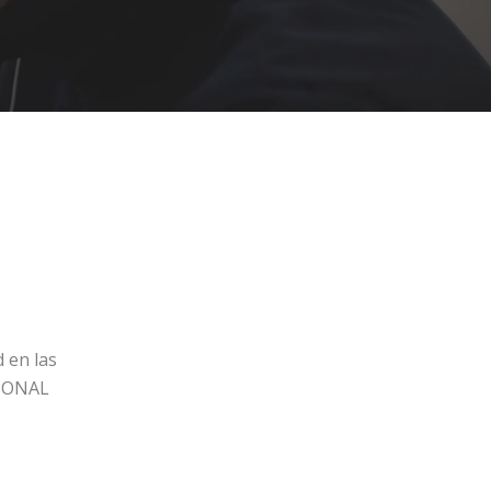
d en las
TIONAL