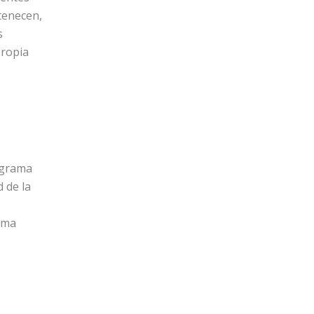
tenecen,
s
propia
ograma
d de la
ama