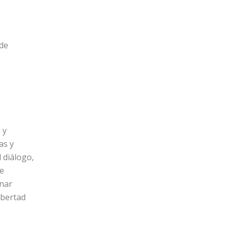
 de
 y
as y
l diálogo,
ue
inar
ibertad