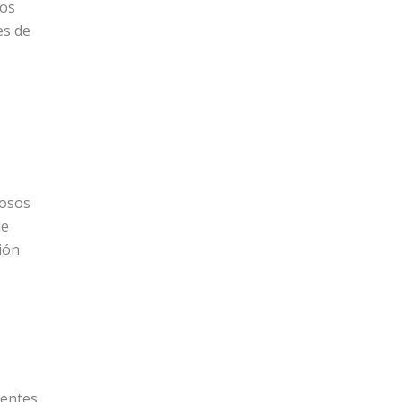
los
es de
rosos
de
ión
entes