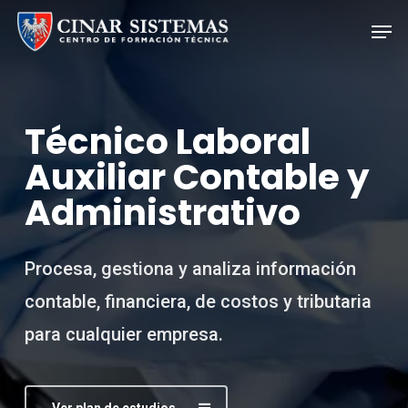
Skip
Men
to
Close
main
Menu
content
Técnico Laboral
Auxiliar Contable y
Administrativo
Procesa, gestiona y analiza información
contable, financiera, de costos y tributaria
para cualquier empresa.
Ver plan de estudios