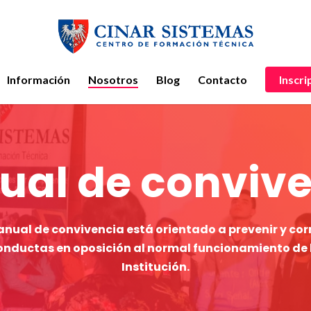
Información
Nosotros
Blog
Contacto
Inscri
al de conviv
anual de convivencia está orientado a prevenir y cor
onductas en oposición al normal funcionamiento de 
Institución.