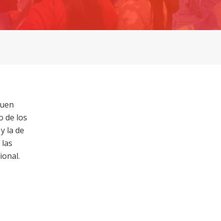
buen
o de los
y la de
 las
ional.