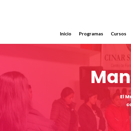
Skip
to
main
content
Inicio
Programas
Cursos
Manu
El M
c