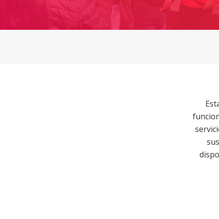
Est
funcion
servic
sus
dispo