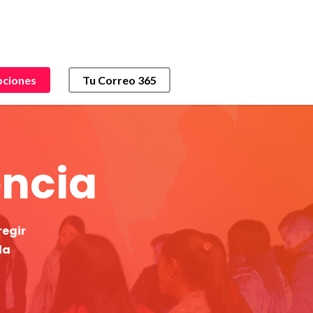
pciones
Tu Correo 365
encia
regir
la