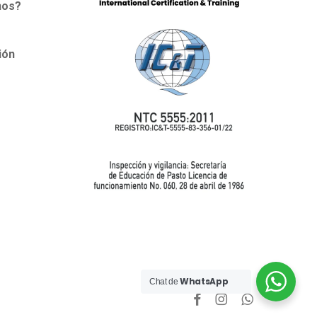
nos?
ión
WhatsApp
Chat de
facebook
instagram
whatsapp