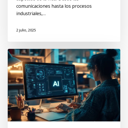
comunicaciones hasta los procesos
industriales,…
2 julio, 2025
Cómo
la
Inteligencia
Artificial
Está
Transformando
el
Diseño
Gráfico
y
Web