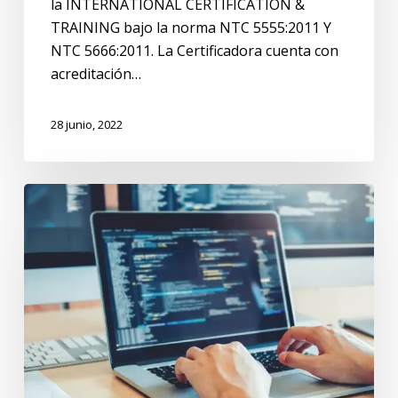
la INTERNATIONAL CERTIFICATION &
TRAINING bajo la norma NTC 5555:2011 Y
NTC 5666:2011. La Certificadora cuenta con
acreditación…
28 junio, 2022
Planeación
curricular
soporte
sistemas
e
informática