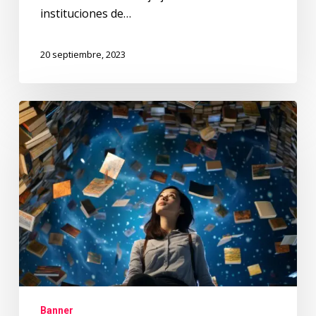
instituciones de…
20 septiembre, 2023
¡Somos
conocimiento
en
movimiento!
Banner