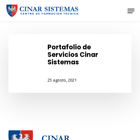
Skip
Men
to
Close
main
Menu
content
Portafolio
de
Portafolio de
Servicios Cinar
Servicios
Sistemas
Cinar
Sistemas
25 agosto, 2021